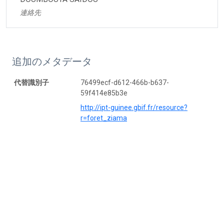
連絡先
追加のメタデータ
代替識別子
76499ecf-d612-466b-b637-
59f414e85b3e
http://ipt-guinee.gbif.fr/resource?
r=foret_ziama