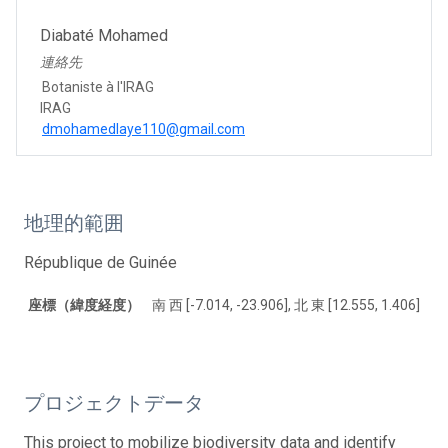
Diabaté Mohamed
連絡先
Botaniste à l'IRAG
IRAG
dmohamedlaye110@gmail.com
地理的範囲
République de Guinée
座標（緯度経度）
南 西 [-7.014, -23.906], 北 東 [12.555, 1.406]
プロジェクトデータ
This project to mobilize biodiversity data and identify