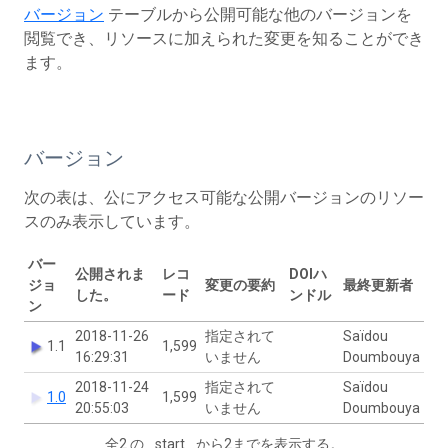
バージョン
テーブルから公開可能な他のバージョンを
閲覧でき、リソースに加えられた変更を知ることができ
ます。
バージョン
次の表は、公にアクセス可能な公開バージョンのリソー
スのみ表示しています。
バー
公開されま
レコ
DOIハ
ジョ
変更の要約
最終更新者
した。
ード
ンドル
ン
2018-11-26
指定されて
Saïdou
1.1
1,599
16:29:31
いません
Doumbouya
2018-11-24
指定されて
Saïdou
1.0
1,599
20:55:03
いません
Doumbouya
全2 の _start _から2までを表示する。