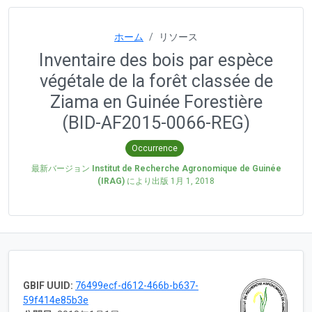
ホーム
リソース
Inventaire des bois par espèce
végétale de la forêt classée de
Ziama en Guinée Forestière
(BID-AF2015-0066-REG)
Occurrence
最新バージョン
Institut de Recherche Agronomique de Guinée
(IRAG)
により出版
1月 1, 2018
GBIF UUID:
76499ecf-d612-466b-b637-
59f414e85b3e