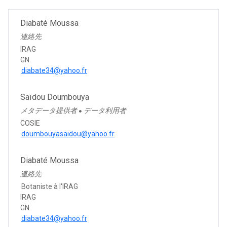
Diabaté Moussa
連絡先
IRAG
GN
diabate34@yahoo.fr
Saïdou Doumbouya
メタデータ提供者
データ利用者
●
COSIE
doumbouyasaidou@yahoo.fr
Diabaté Moussa
連絡先
Botaniste à l'IRAG
IRAG
GN
diabate34@yahoo.fr