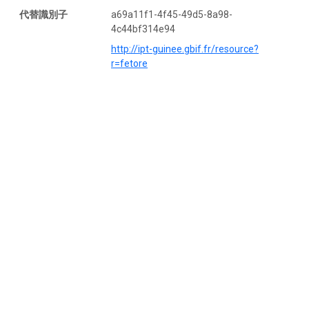
代替識別子
a69a11f1-4f45-49d5-8a98-
4c44bf314e94
http://ipt-guinee.gbif.fr/resource?
r=fetore