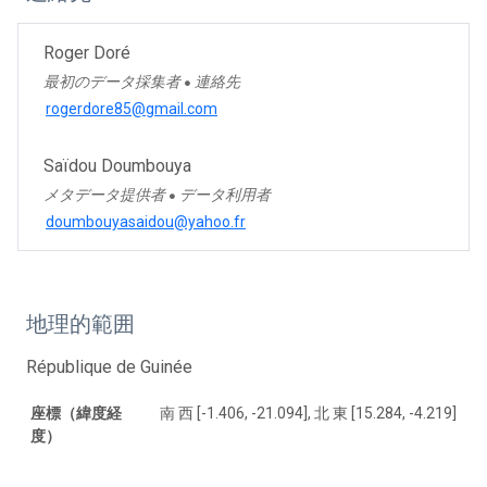
Roger Doré
最初のデータ採集者
連絡先
●
rogerdore85@gmail.com
Saïdou Doumbouya
メタデータ提供者
データ利用者
●
doumbouyasaidou@yahoo.fr
地理的範囲
République de Guinée
座標（緯度経
南 西 [-1.406, -21.094], 北 東 [15.284, -4.219]
度）