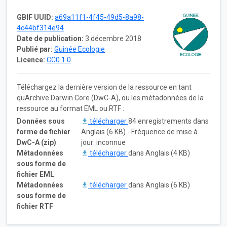
GBIF UUID:
a69a11f1-4f45-49d5-8a98-
4c44bf314e94
Date de publication:
3 décembre 2018
Publié par:
Guinée Ecologie
Licence:
CC0 1.0
Téléchargez la dernière version de la ressource en tant
quArchive Darwin Core (DwC-A), ou les métadonnées de la
ressource au format EML ou RTF :
Données sous
télécharger
84 enregistrements dans
forme de fichier
Anglais (6 KB) - Fréquence de mise à
DwC-A (zip)
jour: inconnue
Métadonnées
télécharger
dans Anglais (4 KB)
sous forme de
fichier EML
Métadonnées
télécharger
dans Anglais (6 KB)
sous forme de
fichier RTF