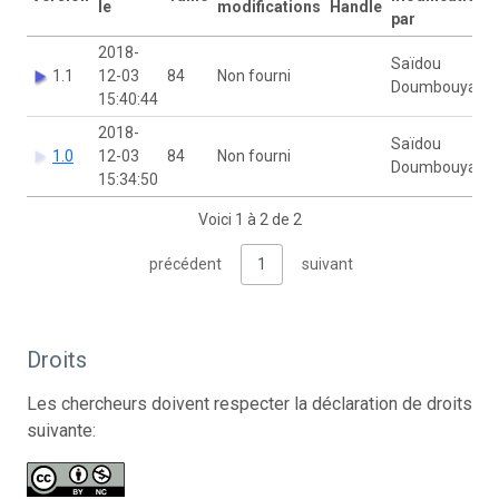
le
modifications
Handle
par
2018-
Saïdou
1.1
12-03
84
Non fourni
Doumbouya
15:40:44
2018-
Saïdou
1.0
12-03
84
Non fourni
Doumbouya
15:34:50
Voici 1 à 2 de 2
précédent
1
suivant
Droits
Les chercheurs doivent respecter la déclaration de droits
suivante: