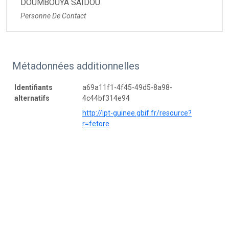
DOUMBOUYA SAIDOU
Personne De Contact
Métadonnées additionnelles
Identifiants
a69a11f1-4f45-49d5-8a98-
alternatifs
4c44bf314e94
http://ipt-guinee.gbif.fr/resource?
r=fetore